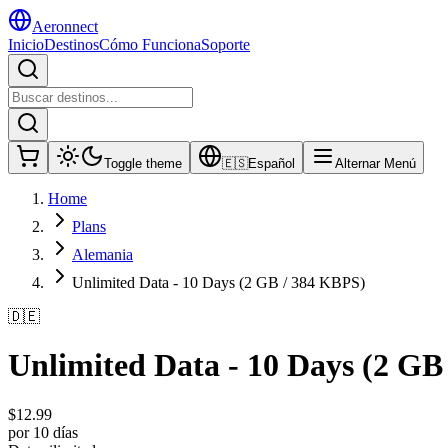
Aeronnect
Inicio
Destinos
Cómo Funciona
Soporte
Toggle theme
🇪🇸
Español
Alternar Menú
Home
Plans
Alemania
Unlimited Data - 10 Days (2 GB / 384 KBPS)
🇩🇪
Unlimited Data - 10 Days (2 GB
$
12.99
por 10 días