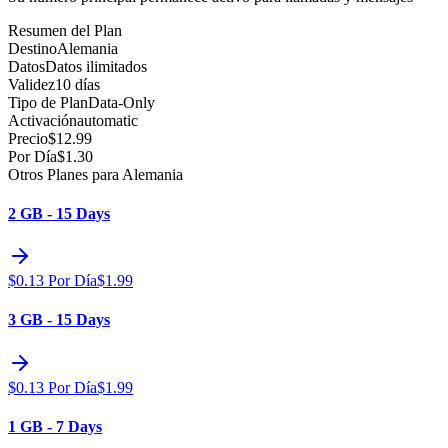
Resumen del Plan
Destino
Alemania
Datos
Datos ilimitados
Validez
10 días
Tipo de Plan
Data-Only
Activación
automatic
Precio
$
12.99
Por Día
$
1.30
Otros Planes para Alemania
2 GB - 15 Days
$
0.13
Por Día
$
1.99
3 GB - 15 Days
$
0.13
Por Día
$
1.99
1 GB - 7 Days