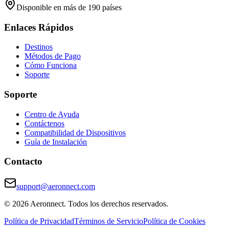
Disponible en más de 190 países
Enlaces Rápidos
Destinos
Métodos de Pago
Cómo Funciona
Soporte
Soporte
Centro de Ayuda
Contáctenos
Compatibilidad de Dispositivos
Guía de Instalación
Contacto
support@aeronnect.com
© 2026 Aeronnect. Todos los derechos reservados.
Política de Privacidad
Términos de Servicio
Política de Cookies