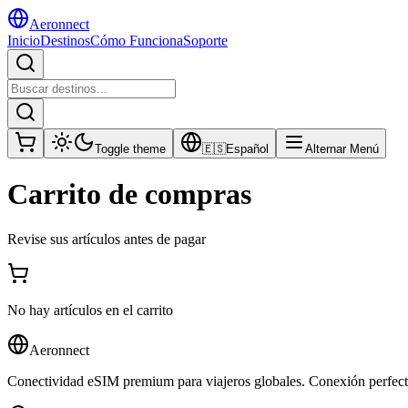
Aeronnect
Inicio
Destinos
Cómo Funciona
Soporte
Toggle theme
🇪🇸
Español
Alternar Menú
Carrito de compras
Revise sus artículos antes de pagar
No hay artículos en el carrito
Aeronnect
Conectividad eSIM premium para viajeros globales. Conexión perfecta