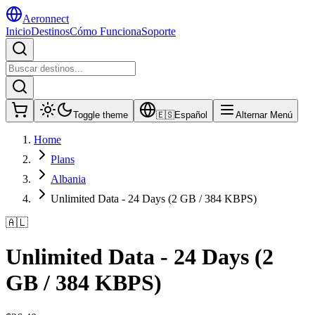
Aeronnect
Inicio
Destinos
Cómo Funciona
Soporte
Toggle theme
🇪🇸
Español
Alternar Menú
Home
Plans
Albania
Unlimited Data - 24 Days (2 GB / 384 KBPS)
🇦🇱
Unlimited Data - 24 Days (2
GB / 384 KBPS)