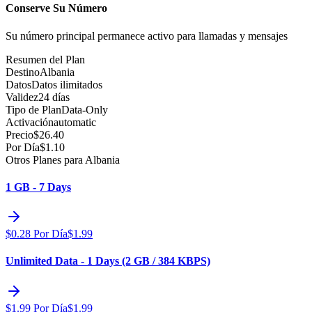
Conserve Su Número
Su número principal permanece activo para llamadas y mensajes
Resumen del Plan
Destino
Albania
Datos
Datos ilimitados
Validez
24 días
Tipo de Plan
Data-Only
Activación
automatic
Precio
$
26.40
Por Día
$
1.10
Otros Planes para Albania
1 GB - 7 Days
$
0.28
Por Día
$
1.99
Unlimited Data - 1 Days (2 GB / 384 KBPS)
$
1.99
Por Día
$
1.99