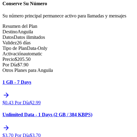
Conserve Su Número
Su número principal permanece activo para llamadas y mensajes
Resumen del Plan
Destino
Anguila
Datos
Datos ilimitados
Validez
26 días
Tipo de Plan
Data-Only
Activación
automatic
Precio
$
205.50
Por Día
$
7.90
Otros Planes para Anguila
1 GB - 7 Days
$
0.43
Por Día
$
2.99
Unlimited Data - 1 Days (2 GB / 384 KBPS)
$
3.70
Por Día
$
3.70