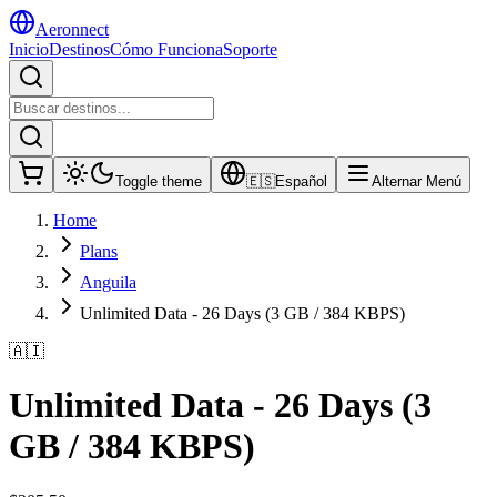
Aeronnect
Inicio
Destinos
Cómo Funciona
Soporte
Toggle theme
🇪🇸
Español
Alternar Menú
Home
Plans
Anguila
Unlimited Data - 26 Days (3 GB / 384 KBPS)
🇦🇮
Unlimited Data - 26 Days (3
GB / 384 KBPS)