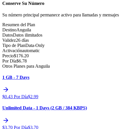
Conserve Su Número
Su número principal permanece activo para llamadas y mensajes
Resumen del Plan
Destino
Anguila
Datos
Datos ilimitados
Validez
26 días
Tipo de Plan
Data-Only
Activación
automatic
Precio
$
176.20
Por Día
$
6.78
Otros Planes para Anguila
1 GB - 7 Days
$
0.43
Por Día
$
2.99
Unlimited Data - 1 Days (2 GB / 384 KBPS)
$
3.70
Por Día
$
3.70