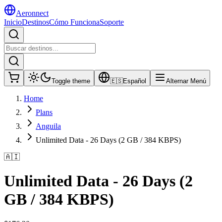
Aeronnect
Inicio
Destinos
Cómo Funciona
Soporte
Toggle theme
🇪🇸
Español
Alternar Menú
Home
Plans
Anguila
Unlimited Data - 26 Days (2 GB / 384 KBPS)
🇦🇮
Unlimited Data - 26 Days (2
GB / 384 KBPS)