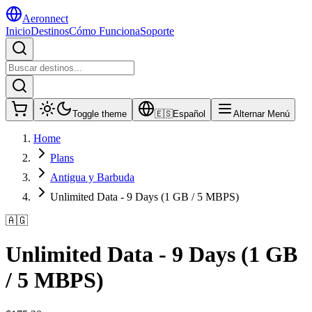
Aeronnect
Inicio
Destinos
Cómo Funciona
Soporte
Toggle theme
🇪🇸
Español
Alternar Menú
Home
Plans
Antigua y Barbuda
Unlimited Data - 9 Days (1 GB / 5 MBPS)
🇦🇬
Unlimited Data - 9 Days (1 GB
/ 5 MBPS)