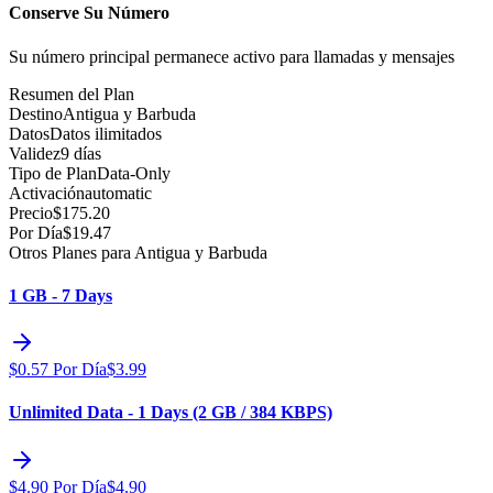
Conserve Su Número
Su número principal permanece activo para llamadas y mensajes
Resumen del Plan
Destino
Antigua y Barbuda
Datos
Datos ilimitados
Validez
9 días
Tipo de Plan
Data-Only
Activación
automatic
Precio
$
175.20
Por Día
$
19.47
Otros Planes para Antigua y Barbuda
1 GB - 7 Days
$
0.57
Por Día
$
3.99
Unlimited Data - 1 Days (2 GB / 384 KBPS)
$
4.90
Por Día
$
4.90