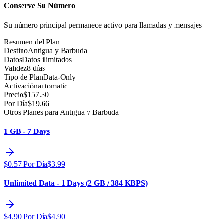
Conserve Su Número
Su número principal permanece activo para llamadas y mensajes
Resumen del Plan
Destino
Antigua y Barbuda
Datos
Datos ilimitados
Validez
8 días
Tipo de Plan
Data-Only
Activación
automatic
Precio
$
157.30
Por Día
$
19.66
Otros Planes para Antigua y Barbuda
1 GB - 7 Days
$
0.57
Por Día
$
3.99
Unlimited Data - 1 Days (2 GB / 384 KBPS)
$
4.90
Por Día
$
4.90