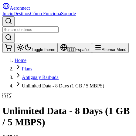
Aeronnect
Inicio
Destinos
Cómo Funciona
Soporte
Toggle theme
🇪🇸
Español
Alternar Menú
Home
Plans
Antigua y Barbuda
Unlimited Data - 8 Days (1 GB / 5 MBPS)
🇦🇬
Unlimited Data - 8 Days (1 GB
/ 5 MBPS)