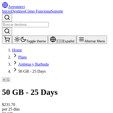
Aeronnect
Inicio
Destinos
Cómo Funciona
Soporte
Toggle theme
🇪🇸
Español
Alternar Menú
Home
Plans
Antigua y Barbuda
50 GB - 25 Days
🇦🇬
50 GB - 25 Days
$
231.70
por 25 días