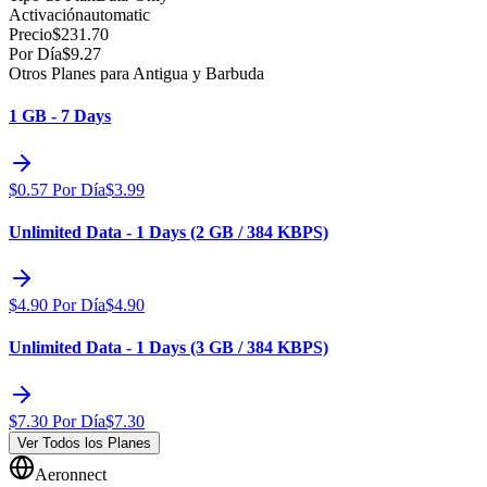
Activación
automatic
Precio
$
231.70
Por Día
$
9.27
Otros Planes para Antigua y Barbuda
1 GB - 7 Days
$
0.57
Por Día
$
3.99
Unlimited Data - 1 Days (2 GB / 384 KBPS)
$
4.90
Por Día
$
4.90
Unlimited Data - 1 Days (3 GB / 384 KBPS)
$
7.30
Por Día
$
7.30
Ver Todos los Planes
Aeronnect