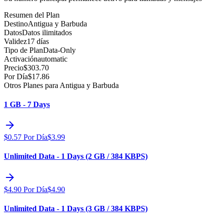
Resumen del Plan
Destino
Antigua y Barbuda
Datos
Datos ilimitados
Validez
17 días
Tipo de Plan
Data-Only
Activación
automatic
Precio
$
303.70
Por Día
$
17.86
Otros Planes para Antigua y Barbuda
1 GB - 7 Days
$
0.57
Por Día
$
3.99
Unlimited Data - 1 Days (2 GB / 384 KBPS)
$
4.90
Por Día
$
4.90
Unlimited Data - 1 Days (3 GB / 384 KBPS)