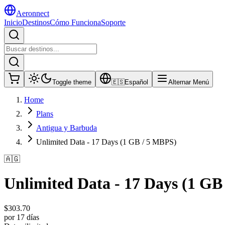
Aeronnect
Inicio
Destinos
Cómo Funciona
Soporte
Toggle theme
🇪🇸
Español
Alternar Menú
Home
Plans
Antigua y Barbuda
Unlimited Data - 17 Days (1 GB / 5 MBPS)
🇦🇬
Unlimited Data - 17 Days (1 GB
$
303.70
por 17 días