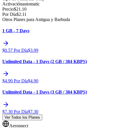
Activación
automatic
Precio
$
21.10
Por Día
$
2.11
Otros Planes para Antigua y Barbuda
1 GB - 7 Days
$
0.57
Por Día
$
3.99
Unlimited Data - 1 Days (2 GB / 384 KBPS)
$
4.90
Por Día
$
4.90
Unlimited Data - 1 Days (3 GB / 384 KBPS)
$
7.30
Por Día
$
7.30
Ver Todos los Planes
Aeronnect