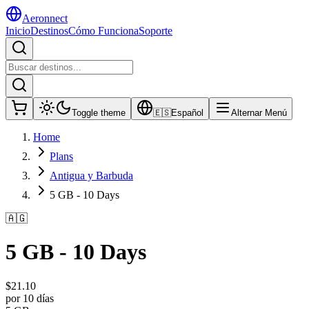
Aeronnect
Inicio
Destinos
Cómo Funciona
Soporte
Toggle theme
🇪🇸
Español
Alternar Menú
Home
Plans
Antigua y Barbuda
5 GB - 10 Days
🇦🇬
5 GB - 10 Days
$
21.10
por 10 días