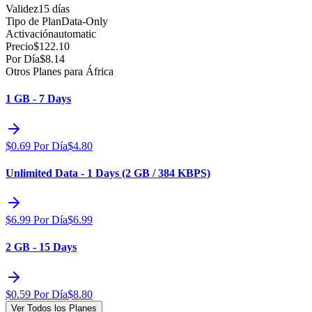
Validez
15 días
Tipo de Plan
Data-Only
Activación
automatic
Precio
$
122.10
Por Día
$
8.14
Otros Planes para África
1 GB - 7 Days
$
0.69
Por Día
$
4.80
Unlimited Data - 1 Days (2 GB / 384 KBPS)
$
6.99
Por Día
$
6.99
2 GB - 15 Days
$
0.59
Por Día
$
8.80
Ver Todos los Planes