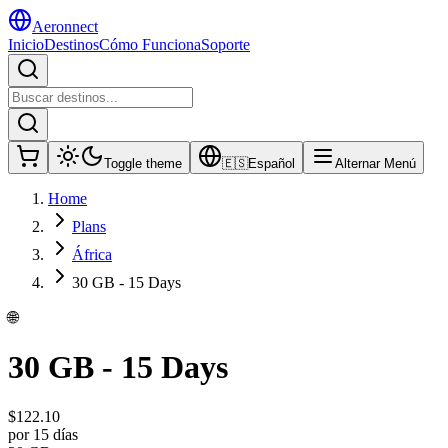
Aeronnect
Inicio
Destinos
Cómo Funciona
Soporte
Toggle theme
🇪🇸
Español
Alternar Menú
Home
Plans
África
30 GB - 15 Days
🌐
30 GB - 15 Days
$
122.10
por 15 días