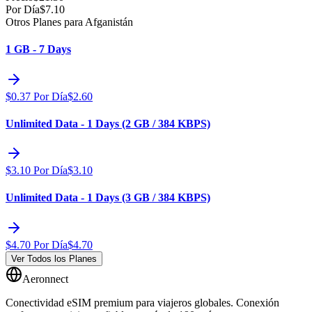
Por Día
$
7.10
Otros Planes para Afganistán
1 GB - 7 Days
$
0.37
Por Día
$
2.60
Unlimited Data - 1 Days (2 GB / 384 KBPS)
$
3.10
Por Día
$
3.10
Unlimited Data - 1 Days (3 GB / 384 KBPS)
$
4.70
Por Día
$
4.70
Ver Todos los Planes
Aeronnect
Conectividad eSIM premium para viajeros globales. Conexión