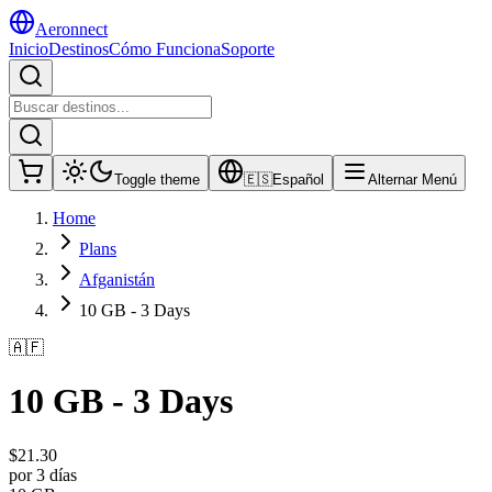
Aeronnect
Inicio
Destinos
Cómo Funciona
Soporte
Toggle theme
🇪🇸
Español
Alternar Menú
Home
Plans
Afganistán
10 GB - 3 Days
🇦🇫
10 GB - 3 Days
$
21.30
por 3 días