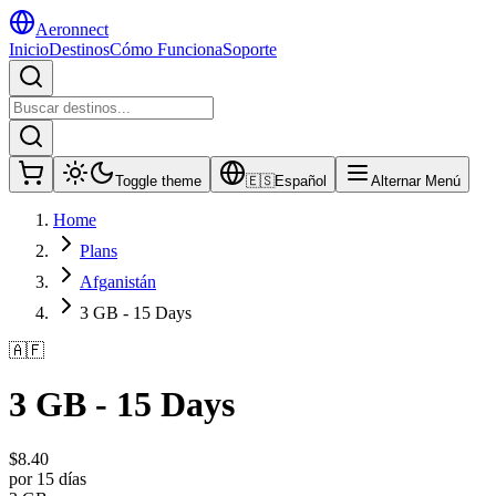
Aeronnect
Inicio
Destinos
Cómo Funciona
Soporte
Toggle theme
🇪🇸
Español
Alternar Menú
Home
Plans
Afganistán
3 GB - 15 Days
🇦🇫
3 GB - 15 Days
$
8.40
por 15 días