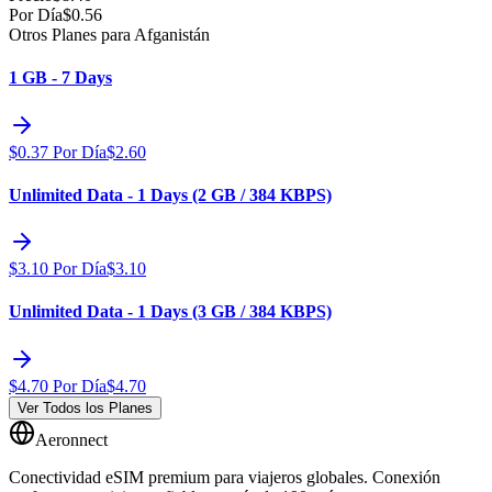
Por Día
$
0.56
Otros Planes para Afganistán
1 GB - 7 Days
$
0.37
Por Día
$
2.60
Unlimited Data - 1 Days (2 GB / 384 KBPS)
$
3.10
Por Día
$
3.10
Unlimited Data - 1 Days (3 GB / 384 KBPS)
$
4.70
Por Día
$
4.70
Ver Todos los Planes
Aeronnect
Conectividad eSIM premium para viajeros globales. Conexión