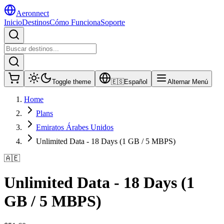
Aeronnect
Inicio
Destinos
Cómo Funciona
Soporte
Toggle theme
🇪🇸
Español
Alternar Menú
Home
Plans
Emiratos Árabes Unidos
Unlimited Data - 18 Days (1 GB / 5 MBPS)
🇦🇪
Unlimited Data - 18 Days (1
GB / 5 MBPS)