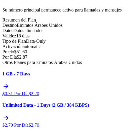
Su número principal permanece activo para llamadas y mensajes
Resumen del Plan
Destino
Emiratos Árabes Unidos
Datos
Datos ilimitados
Validez
18 días
Tipo de Plan
Data-Only
Activación
automatic
Precio
$
51.60
Por Día
$
2.87
Otros Planes para Emiratos Árabes Unidos
1 GB - 7 Days
$
0.31
Por Día
$
2.20
Unlimited Data - 1 Days (2 GB / 384 KBPS)
$
2.70
Por Día
$
2.70