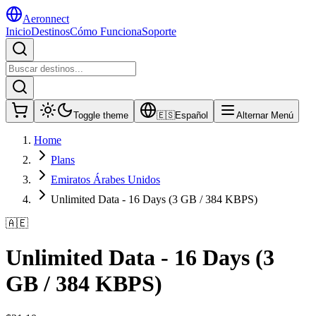
Aeronnect
Inicio
Destinos
Cómo Funciona
Soporte
Toggle theme
🇪🇸
Español
Alternar Menú
Home
Plans
Emiratos Árabes Unidos
Unlimited Data - 16 Days (3 GB / 384 KBPS)
🇦🇪
Unlimited Data - 16 Days (3
GB / 384 KBPS)