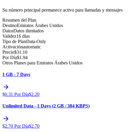
Su número principal permanece activo para llamadas y mensajes
Resumen del Plan
Destino
Emiratos Árabes Unidos
Datos
Datos ilimitados
Validez
16 días
Tipo de Plan
Data-Only
Activación
automatic
Precio
$
31.10
Por Día
$
1.94
Otros Planes para Emiratos Árabes Unidos
1 GB - 7 Days
$
0.31
Por Día
$
2.20
Unlimited Data - 1 Days (2 GB / 384 KBPS)
$
2.70
Por Día
$
2.70