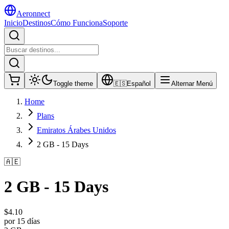
Aeronnect
Inicio
Destinos
Cómo Funciona
Soporte
Toggle theme
🇪🇸
Español
Alternar Menú
Home
Plans
Emiratos Árabes Unidos
2 GB - 15 Days
🇦🇪
2 GB - 15 Days
$
4.10
por 15 días