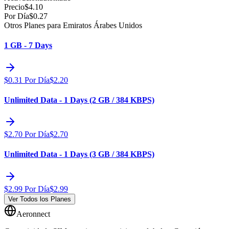
Precio
$
4.10
Por Día
$
0.27
Otros Planes para Emiratos Árabes Unidos
1 GB - 7 Days
$
0.31
Por Día
$
2.20
Unlimited Data - 1 Days (2 GB / 384 KBPS)
$
2.70
Por Día
$
2.70
Unlimited Data - 1 Days (3 GB / 384 KBPS)
$
2.99
Por Día
$
2.99
Ver Todos los Planes
Aeronnect