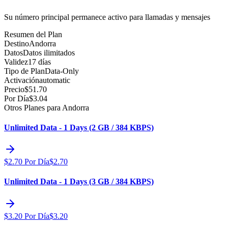
Su número principal permanece activo para llamadas y mensajes
Resumen del Plan
Destino
Andorra
Datos
Datos ilimitados
Validez
17 días
Tipo de Plan
Data-Only
Activación
automatic
Precio
$
51.70
Por Día
$
3.04
Otros Planes para Andorra
Unlimited Data - 1 Days (2 GB / 384 KBPS)
$
2.70
Por Día
$
2.70
Unlimited Data - 1 Days (3 GB / 384 KBPS)
$
3.20
Por Día
$
3.20