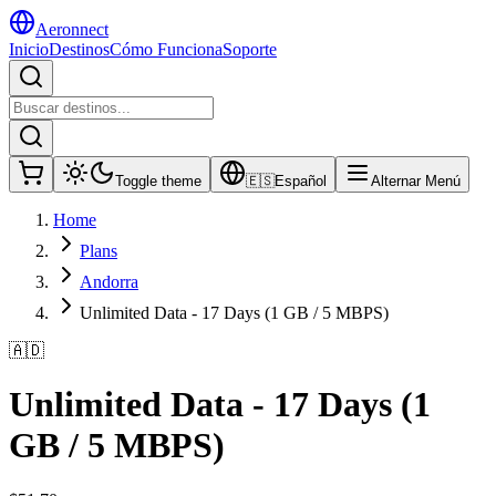
Aeronnect
Inicio
Destinos
Cómo Funciona
Soporte
Toggle theme
🇪🇸
Español
Alternar Menú
Home
Plans
Andorra
Unlimited Data - 17 Days (1 GB / 5 MBPS)
🇦🇩
Unlimited Data - 17 Days (1
GB / 5 MBPS)