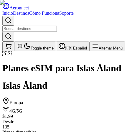
Aeronnect
Inicio
Destinos
Cómo Funciona
Soporte
Toggle theme
🇪🇸
Español
Alternar Menú
🇦🇽
Planes eSIM para
Islas Åland
Islas Åland
Europa
4G/5G
$1.99
Desde
135