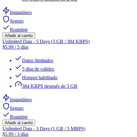
Instantáneo
Seguro
Roaming
Añadir al carrito
Unlimited Data - 5 Days (3 GB / 384 KBPS)
$
5.99
/
5 días
Datos ilimitados
5 días de validez
Hotspot habilitado
384 KBPS después de 3 GB
Instantáneo
Seguro
Roaming
Añadir al carrito
Unlimited Data - 3 Days (1 GB / 5 MBPS)
$
5.99
/
3 días