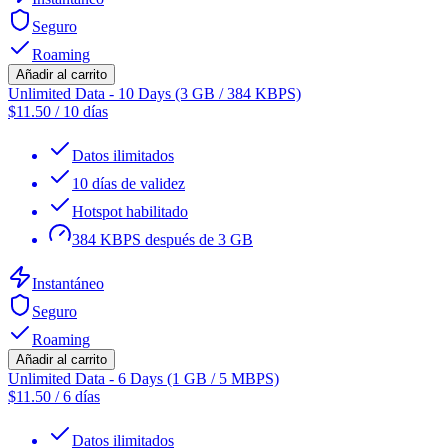
Seguro
Roaming
Añadir al carrito
Unlimited Data - 10 Days (3 GB / 384 KBPS)
$
11.50
/
10 días
Datos ilimitados
10 días de validez
Hotspot habilitado
384 KBPS después de 3 GB
Instantáneo
Seguro
Roaming
Añadir al carrito
Unlimited Data - 6 Days (1 GB / 5 MBPS)
$
11.50
/
6 días
Datos ilimitados