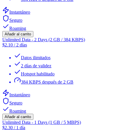
Instantáneo
Seguro
Roaming
Añadir al carrito
Unlimited Data - 2 Days (2 GB / 384 KBPS)
$
2.10
/
2 días
Datos ilimitados
2 días de validez
Hotspot habilitado
384 KBPS después de 2 GB
Instantáneo
Seguro
Roaming
Añadir al carrito
Unlimited Data - 1 Days (1 GB / 5 MBPS)
$
2.30
/
1 día