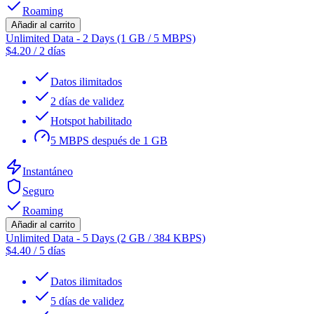
Roaming
Añadir al carrito
Unlimited Data - 2 Days (1 GB / 5 MBPS)
$
4.20
/
2 días
Datos ilimitados
2 días de validez
Hotspot habilitado
5 MBPS después de 1 GB
Instantáneo
Seguro
Roaming
Añadir al carrito
Unlimited Data - 5 Days (2 GB / 384 KBPS)
$
4.40
/
5 días
Datos ilimitados
5 días de validez