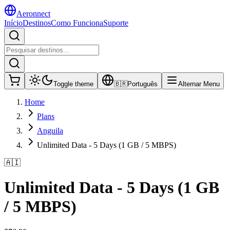
Aeronnect
Início
Destinos
Como Funciona
Suporte
Toggle theme
🇧🇷
Português
Alternar Menu
Home
Plans
Anguila
Unlimited Data - 5 Days (1 GB / 5 MBPS)
🇦🇮
Unlimited Data - 5 Days (1 GB
/ 5 MBPS)