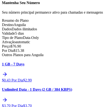
Mantenha Seu Número
Seu número principal permanece ativo para chamadas e mensagens
Resumo do Plano
Destino
Anguila
Dados
Dados ilimitados
Validade
5 dias
Tipo de Plano
Data-Only
Ativação
automatic
Preço
$
76.90
Por Dia
$
15.38
Outros Planos para Anguila
1 GB - 7 Days
$
0.43
Por Dia
$
2.99
Unlimited Data - 1 Days (2 GB / 384 KBPS)
$
3.70
Por Dia
$
3.70