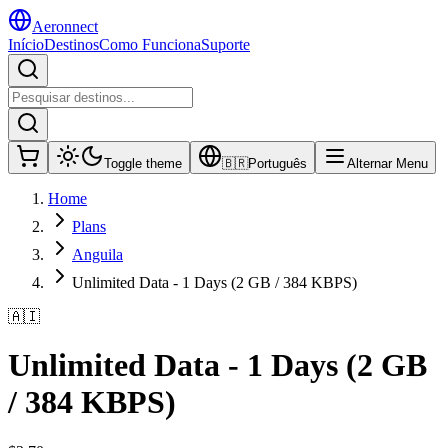
Aeronnect
Início
Destinos
Como Funciona
Suporte
Toggle theme
🇧🇷
Português
Alternar Menu
Home
Plans
Anguila
Unlimited Data - 1 Days (2 GB / 384 KBPS)
🇦🇮
Unlimited Data - 1 Days (2 GB
/ 384 KBPS)