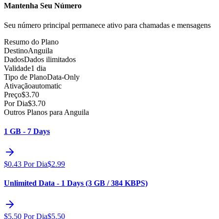
Mantenha Seu Número
Seu número principal permanece ativo para chamadas e mensagens
Resumo do Plano
Destino
Anguila
Dados
Dados ilimitados
Validade
1 dia
Tipo de Plano
Data-Only
Ativação
automatic
Preço
$
3.70
Por Dia
$
3.70
Outros Planos para Anguila
1 GB - 7 Days
$
0.43
Por Dia
$
2.99
Unlimited Data - 1 Days (3 GB / 384 KBPS)
$
5.50
Por Dia
$
5.50