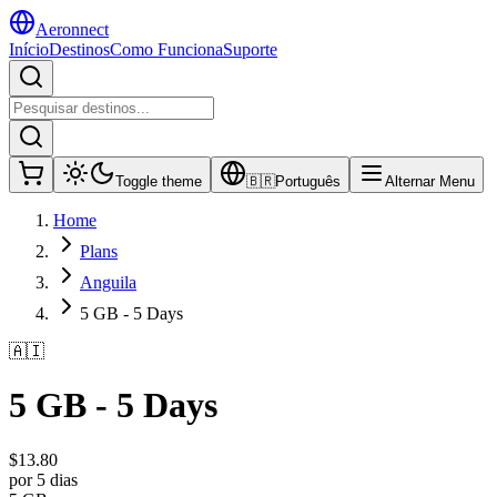
Aeronnect
Início
Destinos
Como Funciona
Suporte
Toggle theme
🇧🇷
Português
Alternar Menu
Home
Plans
Anguila
5 GB - 5 Days
🇦🇮
5 GB - 5 Days
$
13.80
por 5 dias