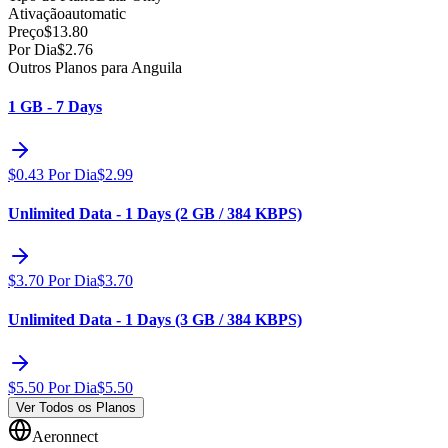
Ativação
automatic
Preço
$
13.80
Por Dia
$
2.76
Outros Planos para Anguila
1 GB - 7 Days
$
0.43
Por Dia
$
2.99
Unlimited Data - 1 Days (2 GB / 384 KBPS)
$
3.70
Por Dia
$
3.70
Unlimited Data - 1 Days (3 GB / 384 KBPS)
$
5.50
Por Dia
$
5.50
Ver Todos os Planos
Aeronnect