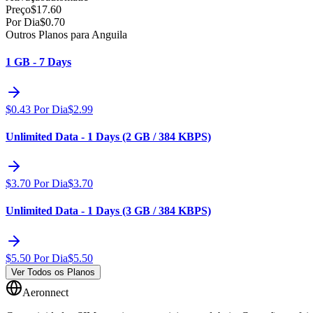
Preço
$
17.60
Por Dia
$
0.70
Outros Planos para Anguila
1 GB - 7 Days
$
0.43
Por Dia
$
2.99
Unlimited Data - 1 Days (2 GB / 384 KBPS)
$
3.70
Por Dia
$
3.70
Unlimited Data - 1 Days (3 GB / 384 KBPS)
$
5.50
Por Dia
$
5.50
Ver Todos os Planos
Aeronnect