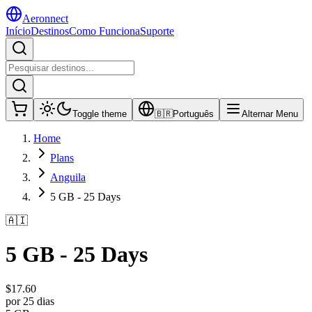
Aeronnect
Início
Destinos
Como Funciona
Suporte
Toggle theme
🇧🇷
Português
Alternar Menu
Home
Plans
Anguila
5 GB - 25 Days
🇦🇮
5 GB - 25 Days
$
17.60
por 25 dias