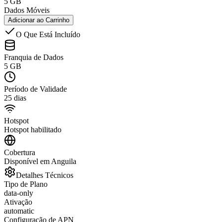
5 GB
Dados Móveis
Adicionar ao Carrinho
O Que Está Incluído
Franquia de Dados
5 GB
Período de Validade
25 dias
Hotspot
Hotspot habilitado
Cobertura
Disponível em Anguila
Detalhes Técnicos
Tipo de Plano
data-only
Ativação
automatic
Configuração de APN