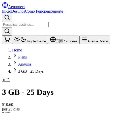
Aeronnect
Início
Destinos
Como Funciona
Suporte
Toggle theme
🇧🇷
Português
Alternar Menu
Home
Plans
Anguila
3 GB - 25 Days
🇦🇮
3 GB - 25 Days
$
10.60
por 25 dias