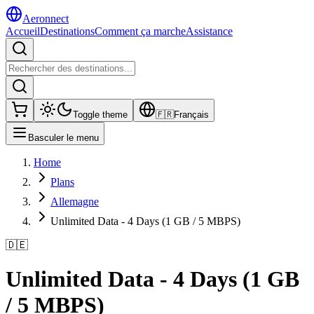
Aeronnect
Accueil
Destinations
Comment ça marche
Assistance
Toggle theme
🇫🇷
Français
Basculer le menu
Home
Plans
Allemagne
Unlimited Data - 4 Days (1 GB / 5 MBPS)
🇩🇪
Unlimited Data - 4 Days (1 GB
/ 5 MBPS)