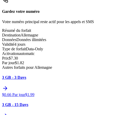
Gardez votre numéro
Votre numéro principal reste actif pour les appels et SMS
Résumé du forfait
Destination
Allemagne
Données
Données illimitées
Validité
4 jours
Type de forfait
Data-Only
Activation
automatic
Prix
$
7.30
Par jour
$
1.82
Autres forfaits pour Allemagne
3 GB - 3 Days
$
0.66
Par jour
$
1.99
3 GB - 15 Days