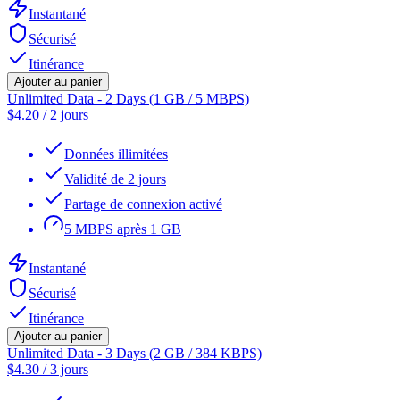
Instantané
Sécurisé
Itinérance
Ajouter au panier
Unlimited Data - 2 Days (1 GB / 5 MBPS)
$
4.20
/
2 jours
Données illimitées
Validité de 2 jours
Partage de connexion activé
5 MBPS après 1 GB
Instantané
Sécurisé
Itinérance
Ajouter au panier
Unlimited Data - 3 Days (2 GB / 384 KBPS)
$
4.30
/
3 jours