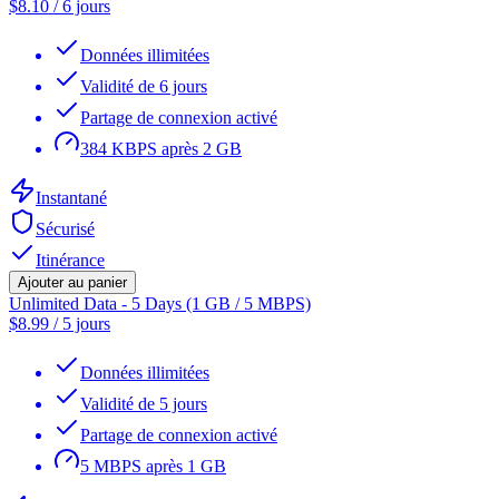
$
8.10
/
6 jours
Données illimitées
Validité de 6 jours
Partage de connexion activé
384 KBPS après 2 GB
Instantané
Sécurisé
Itinérance
Ajouter au panier
Unlimited Data - 5 Days (1 GB / 5 MBPS)
$
8.99
/
5 jours
Données illimitées
Validité de 5 jours
Partage de connexion activé
5 MBPS après 1 GB