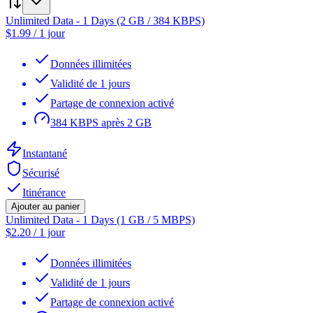
Unlimited Data - 1 Days (2 GB / 384 KBPS)
$
1.99
/
1 jour
Données illimitées
Validité de 1 jours
Partage de connexion activé
384 KBPS après 2 GB
Instantané
Sécurisé
Itinérance
Ajouter au panier
Unlimited Data - 1 Days (1 GB / 5 MBPS)
$
2.20
/
1 jour
Données illimitées
Validité de 1 jours
Partage de connexion activé