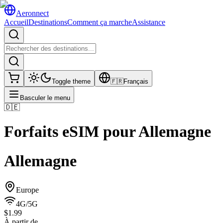
Aeronnect
Accueil
Destinations
Comment ça marche
Assistance
Toggle theme
🇫🇷
Français
Basculer le menu
🇩🇪
Forfaits eSIM pour
Allemagne
Allemagne
Europe
4G/5G
$1.99
À partir de