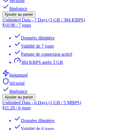
Sécurisé
Itinérance
Ajouter au panier
Unlimited Data - 7 Days (3 GB / 384 KBPS)
$
10.90
/
7 jours
Données illimitées
Validité de 7 jours
Partage de connexion activé
384 KBPS après 3 GB
Instantané
Sécurisé
Itinérance
Ajouter au panier
Unlimited Data - 6 Days (1 GB / 5 MBPS)
$
11.20
/
6 jours
Données illimitées
Validité de 6 jours