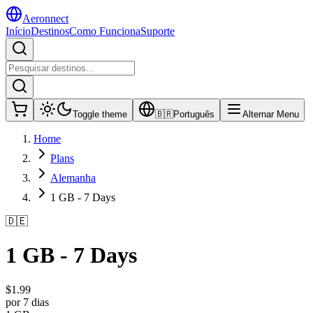
Aeronnect
Início
Destinos
Como Funciona
Suporte
Toggle theme
🇧🇷
Português
Alternar Menu
Home
Plans
Alemanha
1 GB - 7 Days
🇩🇪
1 GB - 7 Days
$
1.99
por 7 dias