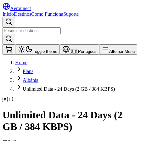
Aeronnect
Início
Destinos
Como Funciona
Suporte
Toggle theme
🇧🇷
Português
Alternar Menu
Home
Plans
Albânia
Unlimited Data - 24 Days (2 GB / 384 KBPS)
🇦🇱
Unlimited Data - 24 Days (2
GB / 384 KBPS)