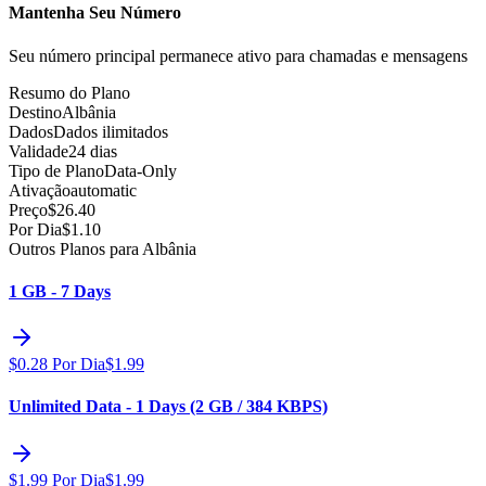
Mantenha Seu Número
Seu número principal permanece ativo para chamadas e mensagens
Resumo do Plano
Destino
Albânia
Dados
Dados ilimitados
Validade
24 dias
Tipo de Plano
Data-Only
Ativação
automatic
Preço
$
26.40
Por Dia
$
1.10
Outros Planos para Albânia
1 GB - 7 Days
$
0.28
Por Dia
$
1.99
Unlimited Data - 1 Days (2 GB / 384 KBPS)
$
1.99
Por Dia
$
1.99