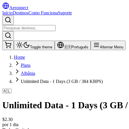
Aeronnect
Início
Destinos
Como Funciona
Suporte
Toggle theme
🇧🇷
Português
Alternar Menu
Home
Plans
Albânia
Unlimited Data - 1 Days (3 GB / 384 KBPS)
🇦🇱
Unlimited Data - 1 Days (3 GB 
$
2.30
por 1 dia