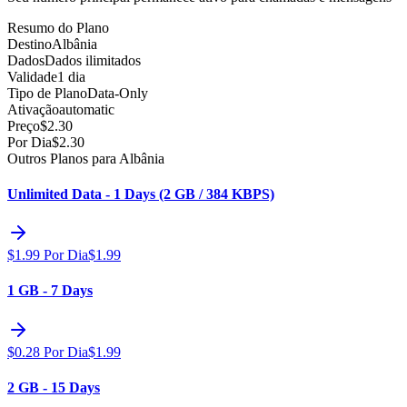
Resumo do Plano
Destino
Albânia
Dados
Dados ilimitados
Validade
1 dia
Tipo de Plano
Data-Only
Ativação
automatic
Preço
$
2.30
Por Dia
$
2.30
Outros Planos para Albânia
Unlimited Data - 1 Days (2 GB / 384 KBPS)
$
1.99
Por Dia
$
1.99
1 GB - 7 Days
$
0.28
Por Dia
$
1.99
2 GB - 15 Days