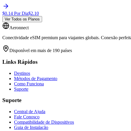
$
0.14
Por Dia
$
2.10
Ver Todos os Planos
Aeronnect
Conectividade eSIM premium para viajantes globais. Conexão perfeita
Disponível em mais de 190 países
Links Rápidos
Destinos
Métodos de Pagamento
Como Funciona
Suporte
Suporte
Central de Ajuda
Fale Conosco
Compatibilidade de Dispositivos
Guia de Instalação