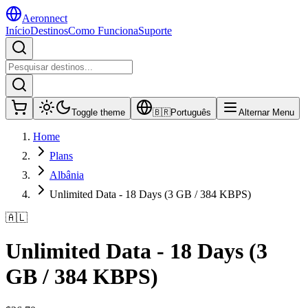
Aeronnect
Início
Destinos
Como Funciona
Suporte
Toggle theme
🇧🇷
Português
Alternar Menu
Home
Plans
Albânia
Unlimited Data - 18 Days (3 GB / 384 KBPS)
🇦🇱
Unlimited Data - 18 Days (3
GB / 384 KBPS)