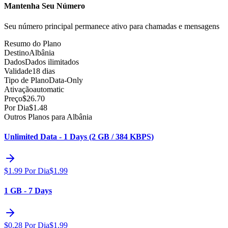
Mantenha Seu Número
Seu número principal permanece ativo para chamadas e mensagens
Resumo do Plano
Destino
Albânia
Dados
Dados ilimitados
Validade
18 dias
Tipo de Plano
Data-Only
Ativação
automatic
Preço
$
26.70
Por Dia
$
1.48
Outros Planos para Albânia
Unlimited Data - 1 Days (2 GB / 384 KBPS)
$
1.99
Por Dia
$
1.99
1 GB - 7 Days
$
0.28
Por Dia
$
1.99