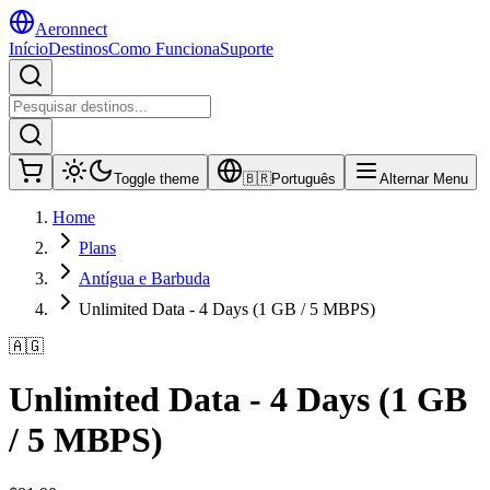
Aeronnect
Início
Destinos
Como Funciona
Suporte
Toggle theme
🇧🇷
Português
Alternar Menu
Home
Plans
Antígua e Barbuda
Unlimited Data - 4 Days (1 GB / 5 MBPS)
🇦🇬
Unlimited Data - 4 Days (1 GB
/ 5 MBPS)