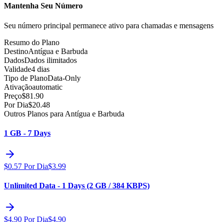
Mantenha Seu Número
Seu número principal permanece ativo para chamadas e mensagens
Resumo do Plano
Destino
Antígua e Barbuda
Dados
Dados ilimitados
Validade
4 dias
Tipo de Plano
Data-Only
Ativação
automatic
Preço
$
81.90
Por Dia
$
20.48
Outros Planos para Antígua e Barbuda
1 GB - 7 Days
$
0.57
Por Dia
$
3.99
Unlimited Data - 1 Days (2 GB / 384 KBPS)
$
4.90
Por Dia
$
4.90