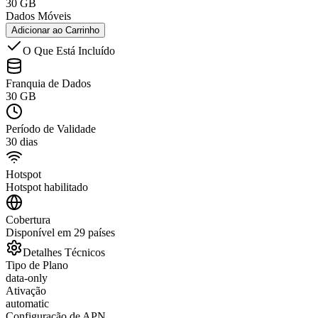
30 GB
Dados Móveis
Adicionar ao Carrinho
O Que Está Incluído
Franquia de Dados
30 GB
Período de Validade
30 dias
Hotspot
Hotspot habilitado
Cobertura
Disponível em 29 países
Detalhes Técnicos
Tipo de Plano
data-only
Ativação
automatic
Configuração de APN