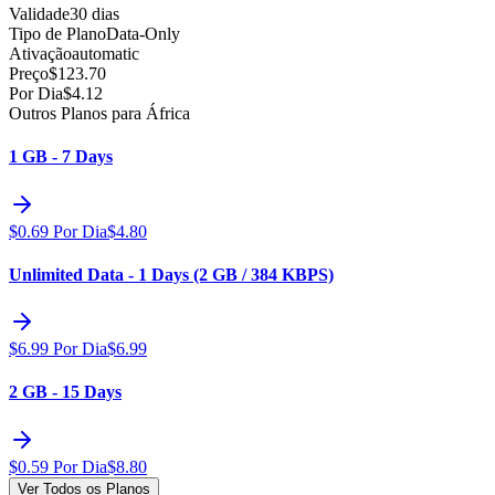
Validade
30 dias
Tipo de Plano
Data-Only
Ativação
automatic
Preço
$
123.70
Por Dia
$
4.12
Outros Planos para África
1 GB - 7 Days
$
0.69
Por Dia
$
4.80
Unlimited Data - 1 Days (2 GB / 384 KBPS)
$
6.99
Por Dia
$
6.99
2 GB - 15 Days
$
0.59
Por Dia
$
8.80
Ver Todos os Planos