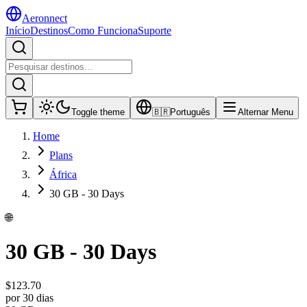
Aeronnect
Início
Destinos
Como Funciona
Suporte
Toggle theme
🇧🇷
Português
Alternar Menu
Home
Plans
África
30 GB - 30 Days
🌐
30 GB - 30 Days
$
123.70
por 30 dias