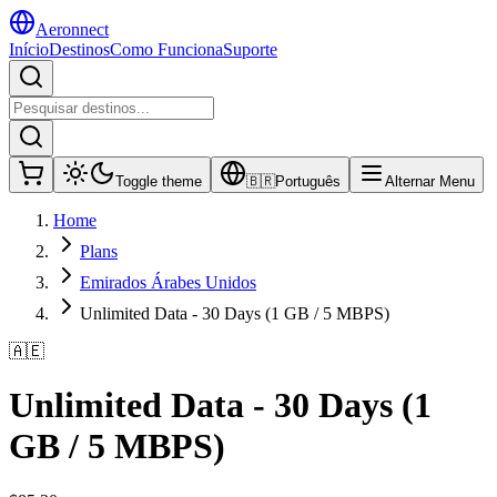
Aeronnect
Início
Destinos
Como Funciona
Suporte
Toggle theme
🇧🇷
Português
Alternar Menu
Home
Plans
Emirados Árabes Unidos
Unlimited Data - 30 Days (1 GB / 5 MBPS)
🇦🇪
Unlimited Data - 30 Days (1
GB / 5 MBPS)