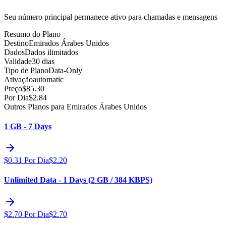
Seu número principal permanece ativo para chamadas e mensagens
Resumo do Plano
Destino
Emirados Árabes Unidos
Dados
Dados ilimitados
Validade
30 dias
Tipo de Plano
Data-Only
Ativação
automatic
Preço
$
85.30
Por Dia
$
2.84
Outros Planos para Emirados Árabes Unidos
1 GB - 7 Days
$
0.31
Por Dia
$
2.20
Unlimited Data - 1 Days (2 GB / 384 KBPS)
$
2.70
Por Dia
$
2.70