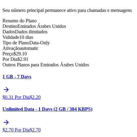
Seu número principal permanece ativo para chamadas e mensagens
Resumo do Plano
Destino
Emirados Árabes Unidos
Dados
Dados ilimitados
Validade
10 dias
Tipo de Plano
Data-Only
Ativação
automatic
Preço
$
29.10
Por Dia
$
2.91
Outros Planos para Emirados Árabes Unidos
1 GB - 7 Days
$
0.31
Por Dia
$
2.20
Unlimited Data - 1 Days (2 GB / 384 KBPS)
$
2.70
Por Dia
$
2.70