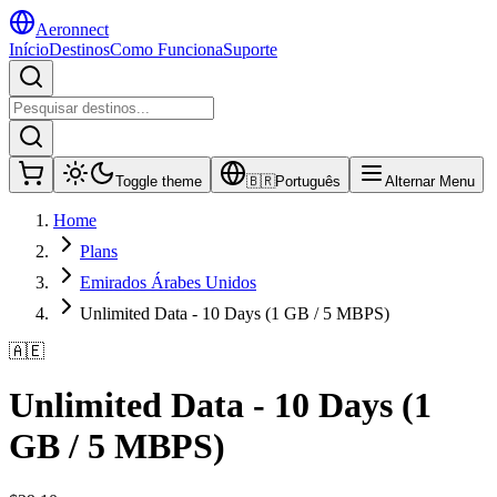
Aeronnect
Início
Destinos
Como Funciona
Suporte
Toggle theme
🇧🇷
Português
Alternar Menu
Home
Plans
Emirados Árabes Unidos
Unlimited Data - 10 Days (1 GB / 5 MBPS)
🇦🇪
Unlimited Data - 10 Days (1
GB / 5 MBPS)