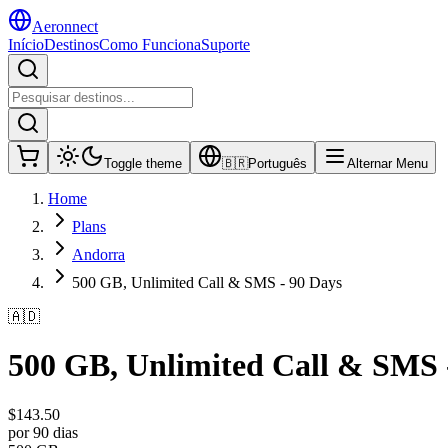
Aeronnect
Início
Destinos
Como Funciona
Suporte
Toggle theme
🇧🇷
Português
Alternar Menu
Home
Plans
Andorra
500 GB, Unlimited Call & SMS - 90 Days
🇦🇩
500 GB, Unlimited Call & SMS 
$
143.50
por 90 dias