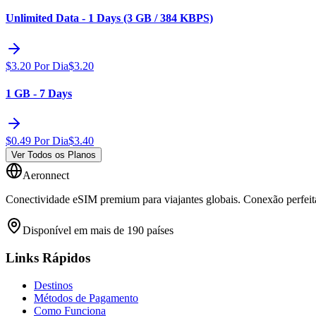
Unlimited Data - 1 Days (3 GB / 384 KBPS)
$
3.20
Por Dia
$
3.20
1 GB - 7 Days
$
0.49
Por Dia
$
3.40
Ver Todos os Planos
Aeronnect
Conectividade eSIM premium para viajantes globais. Conexão perfeita
Disponível em mais de 190 países
Links Rápidos
Destinos
Métodos de Pagamento
Como Funciona