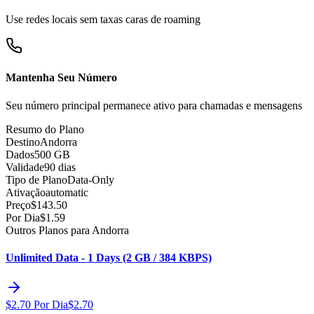
Use redes locais sem taxas caras de roaming
Mantenha Seu Número
Seu número principal permanece ativo para chamadas e mensagens
Resumo do Plano
Destino
Andorra
Dados
500 GB
Validade
90 dias
Tipo de Plano
Data-Only
Ativação
automatic
Preço
$
143.50
Por Dia
$
1.59
Outros Planos para Andorra
Unlimited Data - 1 Days (2 GB / 384 KBPS)
$
2.70
Por Dia
$
2.70