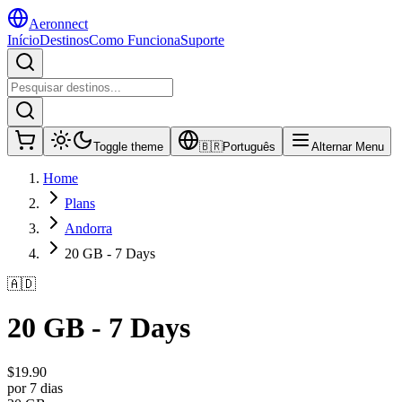
Aeronnect
Início
Destinos
Como Funciona
Suporte
Toggle theme
🇧🇷
Português
Alternar Menu
Home
Plans
Andorra
20 GB - 7 Days
🇦🇩
20 GB - 7 Days
$
19.90
por 7 dias