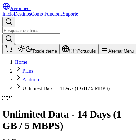
Aeronnect
Início
Destinos
Como Funciona
Suporte
Toggle theme
🇧🇷
Português
Alternar Menu
Home
Plans
Andorra
Unlimited Data - 14 Days (1 GB / 5 MBPS)
🇦🇩
Unlimited Data - 14 Days (1
GB / 5 MBPS)