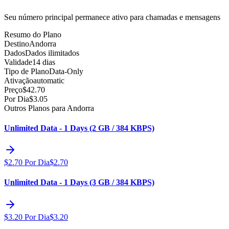
Seu número principal permanece ativo para chamadas e mensagens
Resumo do Plano
Destino
Andorra
Dados
Dados ilimitados
Validade
14 dias
Tipo de Plano
Data-Only
Ativação
automatic
Preço
$
42.70
Por Dia
$
3.05
Outros Planos para Andorra
Unlimited Data - 1 Days (2 GB / 384 KBPS)
$
2.70
Por Dia
$
2.70
Unlimited Data - 1 Days (3 GB / 384 KBPS)
$
3.20
Por Dia
$
3.20