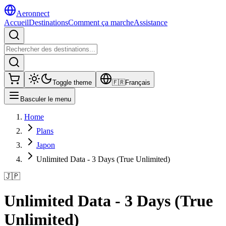
Aeronnect
Accueil
Destinations
Comment ça marche
Assistance
Toggle theme
🇫🇷
Français
Basculer le menu
Home
Plans
Japon
Unlimited Data - 3 Days (True Unlimited)
🇯🇵
Unlimited Data - 3 Days (True
Unlimited)