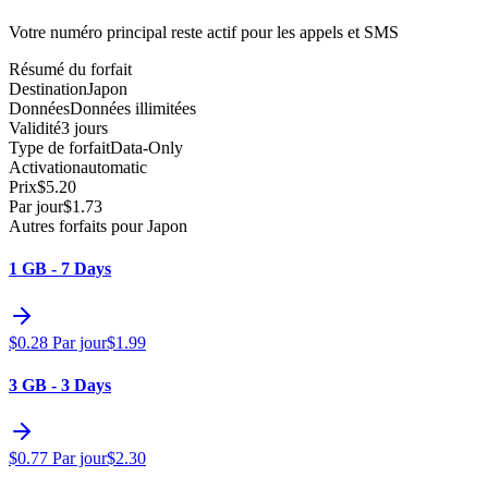
Votre numéro principal reste actif pour les appels et SMS
Résumé du forfait
Destination
Japon
Données
Données illimitées
Validité
3 jours
Type de forfait
Data-Only
Activation
automatic
Prix
$
5.20
Par jour
$
1.73
Autres forfaits pour Japon
1 GB - 7 Days
$
0.28
Par jour
$
1.99
3 GB - 3 Days
$
0.77
Par jour
$
2.30