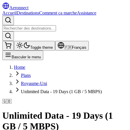
Aeronnect
Accueil
Destinations
Comment ça marche
Assistance
Toggle theme
🇫🇷
Français
Basculer le menu
Home
Plans
Royaume-Uni
Unlimited Data - 19 Days (1 GB / 5 MBPS)
🇬🇧
Unlimited Data - 19 Days (1
GB / 5 MBPS)