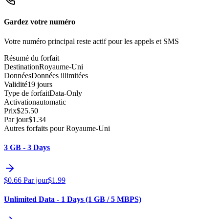
Gardez votre numéro
Votre numéro principal reste actif pour les appels et SMS
Résumé du forfait
Destination
Royaume-Uni
Données
Données illimitées
Validité
19 jours
Type de forfait
Data-Only
Activation
automatic
Prix
$
25.50
Par jour
$
1.34
Autres forfaits pour Royaume-Uni
3 GB - 3 Days
$
0.66
Par jour
$
1.99
Unlimited Data - 1 Days (1 GB / 5 MBPS)