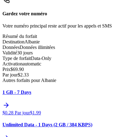
Gardez votre numéro
Votre numéro principal reste actif pour les appels et SMS
Résumé du forfait
Destination
Albanie
Données
Données illimitées
Validité
30 jours
Type de forfait
Data-Only
Activation
automatic
Prix
$
69.90
Par jour
$
2.33
Autres forfaits pour Albanie
1 GB - 7 Days
$
0.28
Par jour
$
1.99
Unlimited Data - 1 Days (2 GB / 384 KBPS)