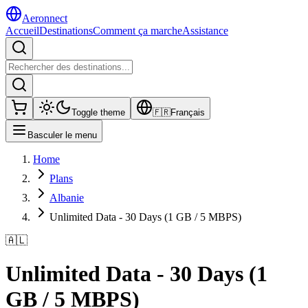
Aeronnect
Accueil
Destinations
Comment ça marche
Assistance
Toggle theme
🇫🇷
Français
Basculer le menu
Home
Plans
Albanie
Unlimited Data - 30 Days (1 GB / 5 MBPS)
🇦🇱
Unlimited Data - 30 Days (1
GB / 5 MBPS)