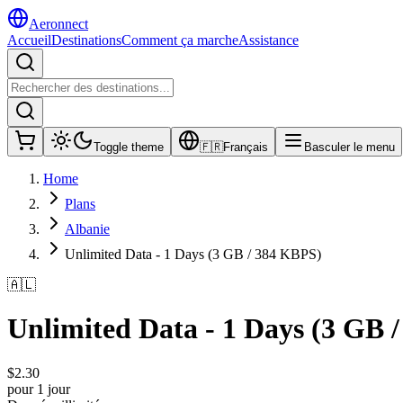
Aeronnect
Accueil
Destinations
Comment ça marche
Assistance
Toggle theme
🇫🇷
Français
Basculer le menu
Home
Plans
Albanie
Unlimited Data - 1 Days (3 GB / 384 KBPS)
🇦🇱
Unlimited Data - 1 Days (3 GB 
$
2.30
pour 1 jour