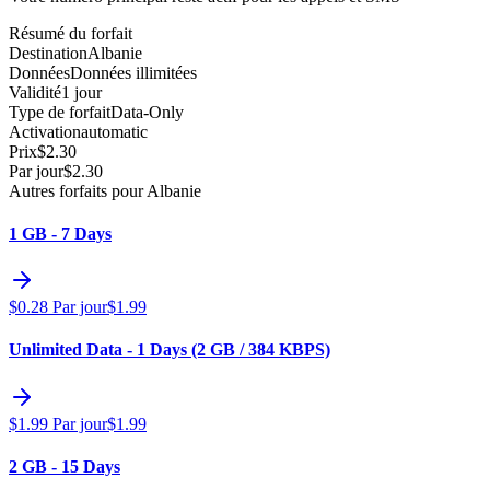
Résumé du forfait
Destination
Albanie
Données
Données illimitées
Validité
1 jour
Type de forfait
Data-Only
Activation
automatic
Prix
$
2.30
Par jour
$
2.30
Autres forfaits pour Albanie
1 GB - 7 Days
$
0.28
Par jour
$
1.99
Unlimited Data - 1 Days (2 GB / 384 KBPS)
$
1.99
Par jour
$
1.99
2 GB - 15 Days