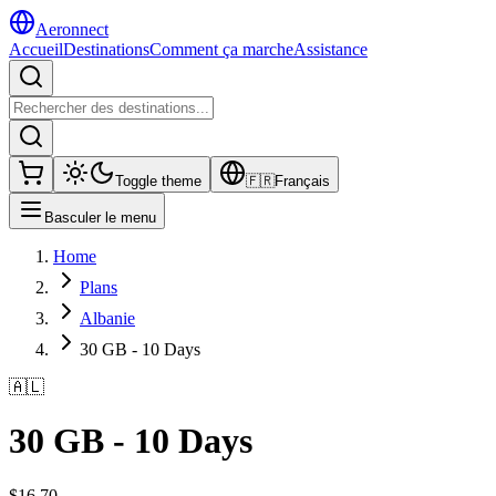
Aeronnect
Accueil
Destinations
Comment ça marche
Assistance
Toggle theme
🇫🇷
Français
Basculer le menu
Home
Plans
Albanie
30 GB - 10 Days
🇦🇱
30 GB - 10 Days
$
16.70