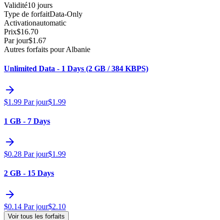
Validité
10 jours
Type de forfait
Data-Only
Activation
automatic
Prix
$
16.70
Par jour
$
1.67
Autres forfaits pour Albanie
Unlimited Data - 1 Days (2 GB / 384 KBPS)
$
1.99
Par jour
$
1.99
1 GB - 7 Days
$
0.28
Par jour
$
1.99
2 GB - 15 Days
$
0.14
Par jour
$
2.10
Voir tous les forfaits