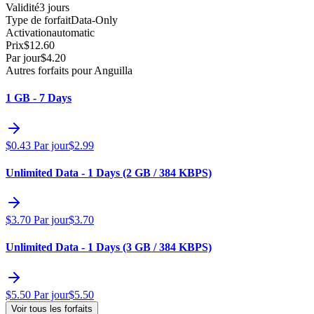
Validité
3 jours
Type de forfait
Data-Only
Activation
automatic
Prix
$
12.60
Par jour
$
4.20
Autres forfaits pour Anguilla
1 GB - 7 Days
$
0.43
Par jour
$
2.99
Unlimited Data - 1 Days (2 GB / 384 KBPS)
$
3.70
Par jour
$
3.70
Unlimited Data - 1 Days (3 GB / 384 KBPS)
$
5.50
Par jour
$
5.50
Voir tous les forfaits