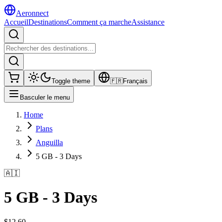
Aeronnect
Accueil
Destinations
Comment ça marche
Assistance
Toggle theme
🇫🇷
Français
Basculer le menu
Home
Plans
Anguilla
5 GB - 3 Days
🇦🇮
5 GB - 3 Days
$
12.60