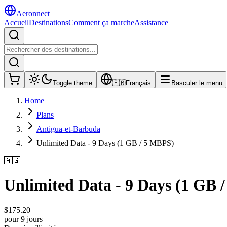
Aeronnect
Accueil
Destinations
Comment ça marche
Assistance
Toggle theme
🇫🇷
Français
Basculer le menu
Home
Plans
Antigua-et-Barbuda
Unlimited Data - 9 Days (1 GB / 5 MBPS)
🇦🇬
Unlimited Data - 9 Days (1 GB 
$
175.20
pour 9 jours