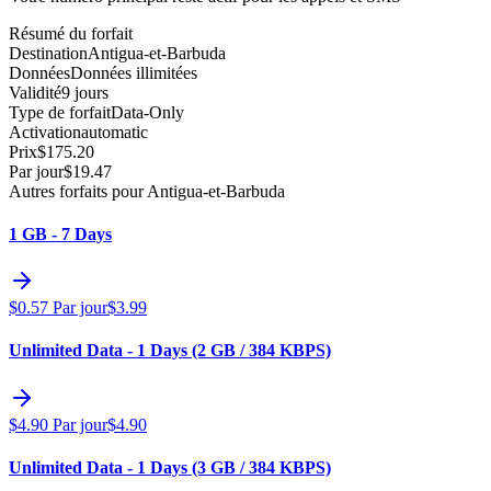
Résumé du forfait
Destination
Antigua-et-Barbuda
Données
Données illimitées
Validité
9 jours
Type de forfait
Data-Only
Activation
automatic
Prix
$
175.20
Par jour
$
19.47
Autres forfaits pour Antigua-et-Barbuda
1 GB - 7 Days
$
0.57
Par jour
$
3.99
Unlimited Data - 1 Days (2 GB / 384 KBPS)
$
4.90
Par jour
$
4.90
Unlimited Data - 1 Days (3 GB / 384 KBPS)