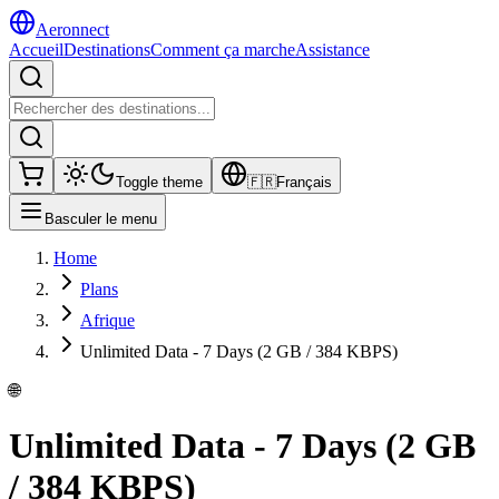
Aeronnect
Accueil
Destinations
Comment ça marche
Assistance
Toggle theme
🇫🇷
Français
Basculer le menu
Home
Plans
Afrique
Unlimited Data - 7 Days (2 GB / 384 KBPS)
🌐
Unlimited Data - 7 Days (2 GB
/ 384 KBPS)