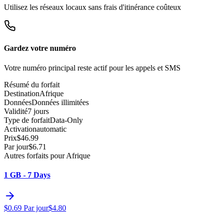
Utilisez les réseaux locaux sans frais d'itinérance coûteux
Gardez votre numéro
Votre numéro principal reste actif pour les appels et SMS
Résumé du forfait
Destination
Afrique
Données
Données illimitées
Validité
7 jours
Type de forfait
Data-Only
Activation
automatic
Prix
$
46.99
Par jour
$
6.71
Autres forfaits pour Afrique
1 GB - 7 Days
$
0.69
Par jour
$
4.80