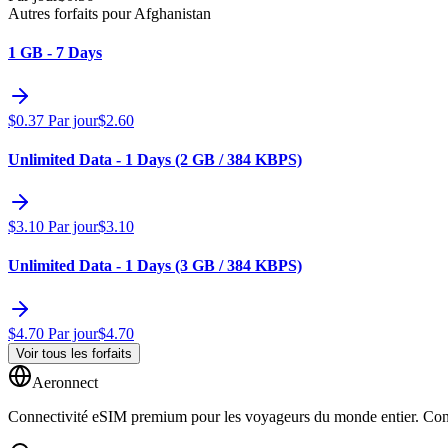
Autres forfaits pour Afghanistan
1 GB - 7 Days
$
0.37
Par jour
$
2.60
Unlimited Data - 1 Days (2 GB / 384 KBPS)
$
3.10
Par jour
$
3.10
Unlimited Data - 1 Days (3 GB / 384 KBPS)
$
4.70
Par jour
$
4.70
Voir tous les forfaits
Aeronnect
Connectivité eSIM premium pour les voyageurs du monde entier. Conne