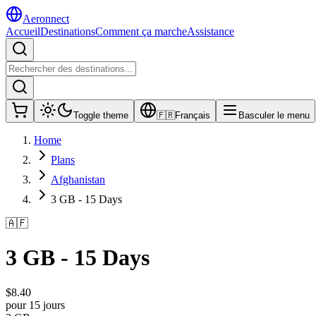
Aeronnect
Accueil
Destinations
Comment ça marche
Assistance
Toggle theme
🇫🇷
Français
Basculer le menu
Home
Plans
Afghanistan
3 GB - 15 Days
🇦🇫
3 GB - 15 Days
$
8.40
pour 15 jours