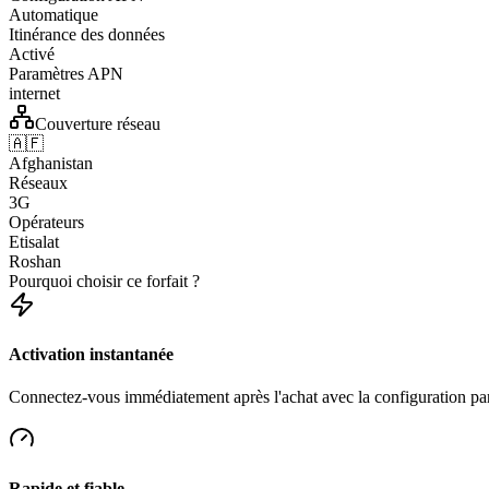
Automatique
Itinérance des données
Activé
Paramètres APN
internet
Couverture réseau
🇦🇫
Afghanistan
Réseaux
3G
Opérateurs
Etisalat
Roshan
Pourquoi choisir ce forfait ?
Activation instantanée
Connectez-vous immédiatement après l'achat avec la configuration p
Rapide et fiable