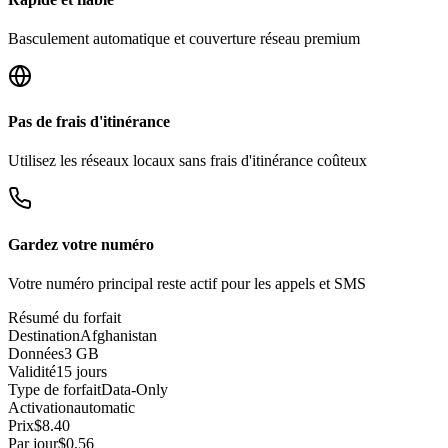
Basculement automatique et couverture réseau premium
Pas de frais d'itinérance
Utilisez les réseaux locaux sans frais d'itinérance coûteux
Gardez votre numéro
Votre numéro principal reste actif pour les appels et SMS
Résumé du forfait
Destination
Afghanistan
Données
3 GB
Validité
15 jours
Type de forfait
Data-Only
Activation
automatic
Prix
$
8.40
Par jour
$
0.56