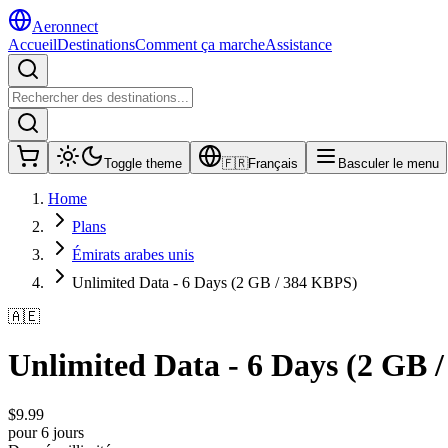
Aeronnect
Accueil
Destinations
Comment ça marche
Assistance
Toggle theme
🇫🇷
Français
Basculer le menu
Home
Plans
Émirats arabes unis
Unlimited Data - 6 Days (2 GB / 384 KBPS)
🇦🇪
Unlimited Data - 6 Days (2 GB 
$
9.99
pour 6 jours