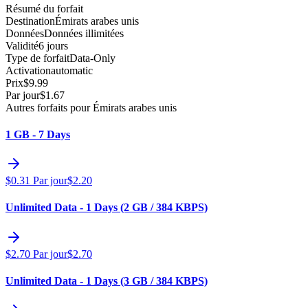
Résumé du forfait
Destination
Émirats arabes unis
Données
Données illimitées
Validité
6 jours
Type de forfait
Data-Only
Activation
automatic
Prix
$
9.99
Par jour
$
1.67
Autres forfaits pour Émirats arabes unis
1 GB - 7 Days
$
0.31
Par jour
$
2.20
Unlimited Data - 1 Days (2 GB / 384 KBPS)
$
2.70
Par jour
$
2.70
Unlimited Data - 1 Days (3 GB / 384 KBPS)