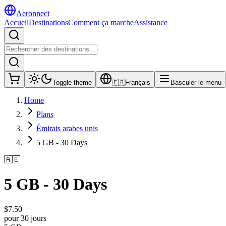
Aeronnect
Accueil
Destinations
Comment ça marche
Assistance
Toggle theme
🇫🇷
Français
Basculer le menu
Home
Plans
Émirats arabes unis
5 GB - 30 Days
🇦🇪
5 GB - 30 Days
$
7.50
pour 30 jours