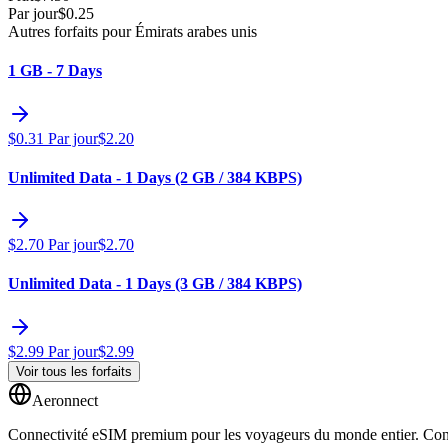
Par jour
$
0.25
Autres forfaits pour Émirats arabes unis
1 GB - 7 Days
$
0.31
Par jour
$
2.20
Unlimited Data - 1 Days (2 GB / 384 KBPS)
$
2.70
Par jour
$
2.70
Unlimited Data - 1 Days (3 GB / 384 KBPS)
$
2.99
Par jour
$
2.99
Voir tous les forfaits
Aeronnect
Connectivité eSIM premium pour les voyageurs du monde entier. Conne