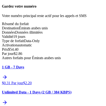
Gardez votre numéro
Votre numéro principal reste actif pour les appels et SMS
Résumé du forfait
Destination
Émirats arabes unis
Données
Données illimitées
Validité
19 jours
Type de forfait
Data-Only
Activation
automatic
Prix
$
54.40
Par jour
$
2.86
Autres forfaits pour Émirats arabes unis
1 GB - 7 Days
$
0.31
Par jour
$
2.20
Unlimited Data - 1 Days (2 GB / 384 KBPS)