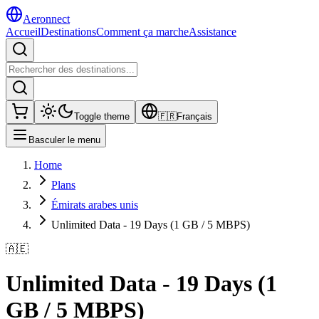
Aeronnect
Accueil
Destinations
Comment ça marche
Assistance
Toggle theme
🇫🇷
Français
Basculer le menu
Home
Plans
Émirats arabes unis
Unlimited Data - 19 Days (1 GB / 5 MBPS)
🇦🇪
Unlimited Data - 19 Days (1
GB / 5 MBPS)