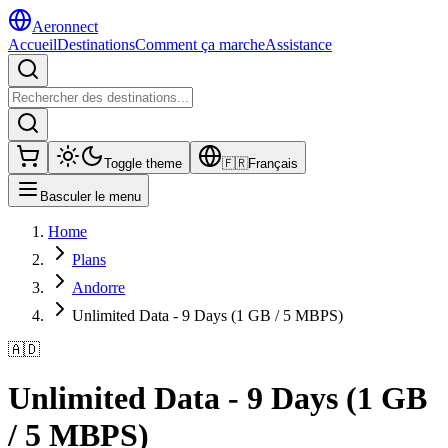
Aeronnect
Accueil
Destinations
Comment ça marche
Assistance
Toggle theme
🇫🇷
Français
Basculer le menu
Home
Plans
Andorre
Unlimited Data - 9 Days (1 GB / 5 MBPS)
🇦🇩
Unlimited Data - 9 Days (1 GB
/ 5 MBPS)