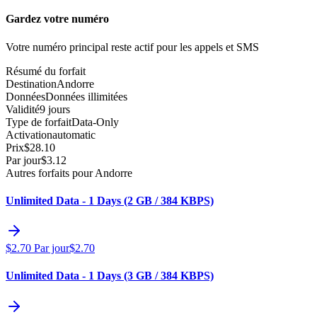
Gardez votre numéro
Votre numéro principal reste actif pour les appels et SMS
Résumé du forfait
Destination
Andorre
Données
Données illimitées
Validité
9 jours
Type de forfait
Data-Only
Activation
automatic
Prix
$
28.10
Par jour
$
3.12
Autres forfaits pour Andorre
Unlimited Data - 1 Days (2 GB / 384 KBPS)
$
2.70
Par jour
$
2.70
Unlimited Data - 1 Days (3 GB / 384 KBPS)