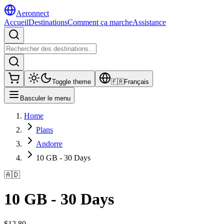
Aeronnect
Accueil
Destinations
Comment ça marche
Assistance
Toggle theme
🇫🇷
Français
Basculer le menu
Home
Plans
Andorre
10 GB - 30 Days
🇦🇩
10 GB - 30 Days
$
12.80