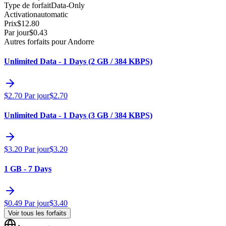
Type de forfait
Data-Only
Activation
automatic
Prix
$
12.80
Par jour
$
0.43
Autres forfaits pour Andorre
Unlimited Data - 1 Days (2 GB / 384 KBPS)
$
2.70
Par jour
$
2.70
Unlimited Data - 1 Days (3 GB / 384 KBPS)
$
3.20
Par jour
$
3.20
1 GB - 7 Days
$
0.49
Par jour
$
3.40
Voir tous les forfaits